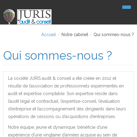
Accueil
Accueil
/
Notre cabinet
/
Qui sommes-nous ?
Notre cabinet
Qui sommes-nous ?
Nos missions
Qui sommes-nous ?
Nos partenaires
Notre expertise
Audit légal
Contact
Nos valeurs & engagements
Audit contractuel
La société JURIS audit & conseil a été créée en 2012 et
résulte de l’association de professionnels expérimentés en
Liens
Evaluation
audit et expertise comptable. Son expertise réside dans
Conseil & accompagnement
l’audit légal et contractuel, l’expertise-conseil, l’évaluation
d’entreprise et l’accompagnement des dirigeants dans leurs
opérations de cessions ou d’acquisitions d’entreprises.
Notre équipe, jeune et dynamique, bénéficie d’une
expérience d’une vingtaine d’années acquise au sein de